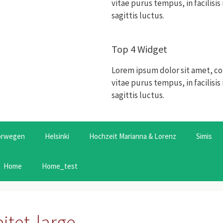
vitae purus tempus, in facilisi
sagittis luctus.
Top 4 Widget
Lorem ipsum dolor sit amet, co
vitae purus tempus, in facilisi
sagittis luctus.
orwegen
Helsinki
Hochzeit Marianna & Lorenz
Simis
Home
Home_test
tet-large