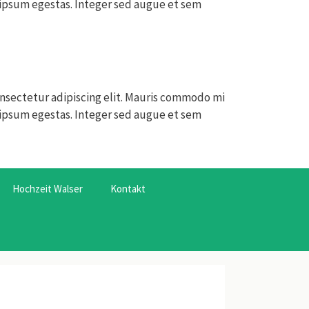
s ipsum egestas. Integer sed augue et sem
nsectetur adipiscing elit. Mauris commodo mi
s ipsum egestas. Integer sed augue et sem
Hochzeit Walser
Kontakt