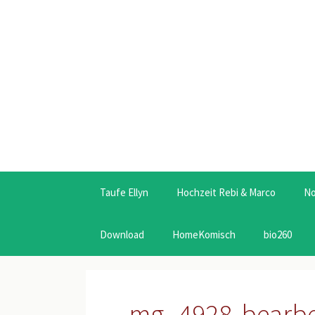
Taufe Ellyn
Hochzeit Rebi & Marco
N
Download
HomeKomisch
bio260
_mg_4928-bearbei