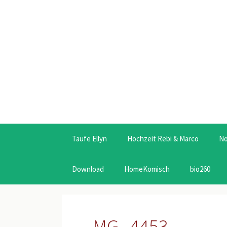
Taufe Ellyn
Hochzeit Rebi & Marco
N
Download
HomeKomisch
bio260
_MG_4453