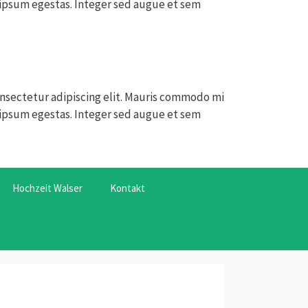
s ipsum egestas. Integer sed augue et sem
nsectetur adipiscing elit. Mauris commodo mi
s ipsum egestas. Integer sed augue et sem
Hochzeit Walser
Kontakt